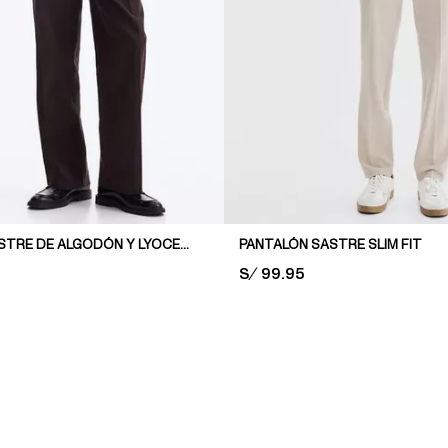
PANTALÓN SASTRE DE ALGODÓN Y LYOCELL RELAXED FIT
PANTALÓN SASTRE SLIM FIT
PRICE:
S/ 99.95