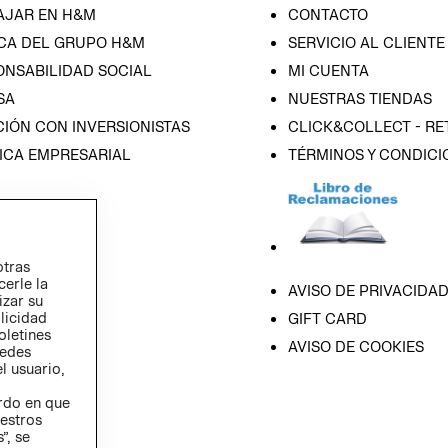
AJAR EN H&M
CONTACTO
CA DEL GRUPO H&M
SERVICIO AL CLIENTE
ONSABILIDAD SOCIAL
MI CUENTA
SA
NUESTRAS TIENDAS
IÓN CON INVERSIONISTAS
CLICK&COLLECT - RE
ICA EMPRESARIAL
TÉRMINOS Y CONDICI
otras
cerle la
AVISO DE PRIVACIDA
izar su
blicidad
GIFT CARD
oletines
AVISO DE COOKIES
redes
l usuario,
erdo en que
estros
”, se