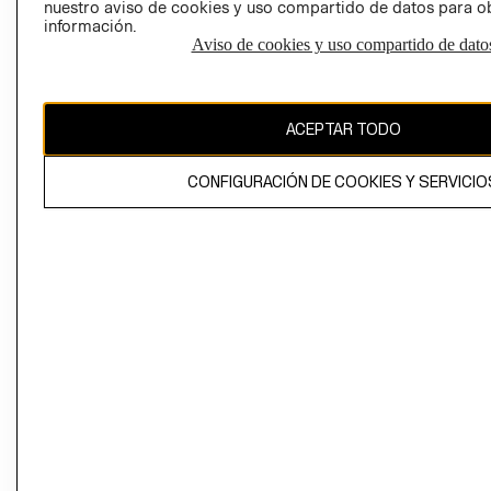
nuestro aviso de cookies y uso compartido de datos para 
información.
Aviso de cookies y uso compartido de dato
El contenido de esta página web está protegido por copyright y es
propiedad de H&M Hennes & Mauritz AB
ACEPTAR TODO
CONFIGURACIÓN DE COOKIES Y SERVICIO