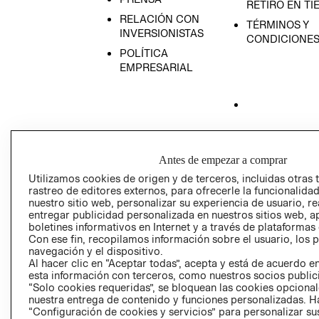
RETIRO EN TI
RELACIÓN CON
TÉRMINOS Y
INVERSIONISTAS
CONDICIONE
POLÍTICA
EMPRESARIAL
AVISO DE
PRIVACIDAD
Antes de empezar a comprar
GIFT CARD
Utilizamos cookies de origen y de terceros, incluidas otras 
AVISO DE COO
rastreo de editores externos, para ofrecerle la funcionalid
nuestro sitio web, personalizar su experiencia de usuario, rea
entregar publicidad personalizada en nuestros sitios web, a
boletines informativos en Internet y a través de plataformas
Con ese fin, recopilamos información sobre el usuario, los 
navegación y el dispositivo.
Al hacer clic en “Aceptar todas”, acepta y está de acuerdo
esta información con terceros, como nuestros socios publicit
“Solo cookies requeridas”, se bloquean las cookies opcionale
Perú (S/)
nuestra entrega de contenido y funciones personalizadas. H
“Configuración de cookies y servicios” para personalizar sus
CAMBIAR REGIÓN