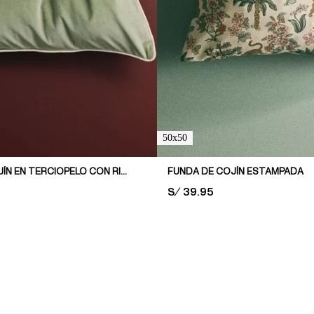
50x50
FUNDA DE COJÍN EN TERCIOPELO CON RIBETE DECORATIVO
FUNDA DE COJÍN ESTAMPADA
PRICE:
S/ 39.95