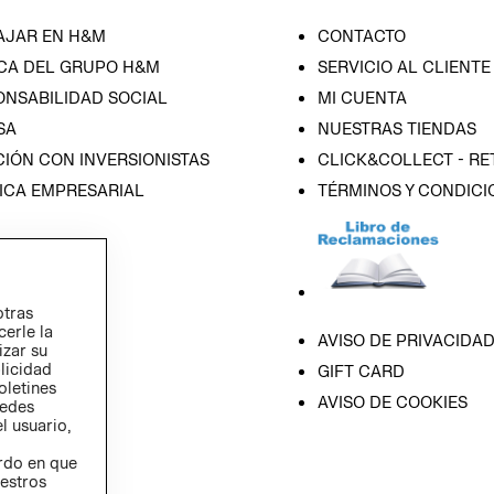
AJAR EN H&M
CONTACTO
CA DEL GRUPO H&M
SERVICIO AL CLIENTE
ONSABILIDAD SOCIAL
MI CUENTA
SA
NUESTRAS TIENDAS
IÓN CON INVERSIONISTAS
CLICK&COLLECT - RE
ICA EMPRESARIAL
TÉRMINOS Y CONDICI
otras
cerle la
AVISO DE PRIVACIDA
izar su
blicidad
GIFT CARD
oletines
AVISO DE COOKIES
redes
l usuario,
erdo en que
estros