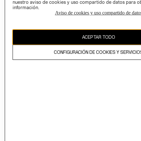
nuestro aviso de cookies y uso compartido de datos para 
información.
Aviso de cookies y uso compartido de dato
El contenido de esta página web está protegido por copyright y es
propiedad de H&M Hennes & Mauritz AB
ACEPTAR TODO
CONFIGURACIÓN DE COOKIES Y SERVICIO