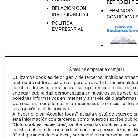
RETIRO EN TI
RELACIÓN CON
TÉRMINOS Y
INVERSIONISTAS
CONDICIONE
POLÍTICA
EMPRESARIAL
AVISO DE
PRIVACIDAD
Antes de empezar a comprar
GIFT CARD
Utilizamos cookies de origen y de terceros, incluidas otras 
AVISO DE COO
rastreo de editores externos, para ofrecerle la funcionalid
nuestro sitio web, personalizar su experiencia de usuario, rea
entregar publicidad personalizada en nuestros sitios web, a
boletines informativos en Internet y a través de plataformas
Con ese fin, recopilamos información sobre el usuario, los 
navegación y el dispositivo.
Al hacer clic en “Aceptar todas”, acepta y está de acuerdo
esta información con terceros, como nuestros socios publicit
“Solo cookies requeridas”, se bloquean las cookies opcionale
Perú (S/)
nuestra entrega de contenido y funciones personalizadas. H
“Configuración de cookies y servicios” para personalizar sus
CAMBIAR REGIÓN