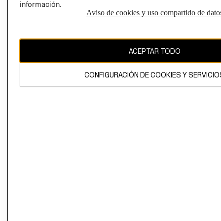
información.
Aviso de cookies y uso compartido de dato
El contenido de esta página web está protegido por copyright y es
propiedad de H&M Hennes & Mauritz AB
ACEPTAR TODO
CONFIGURACIÓN DE COOKIES Y SERVICIO