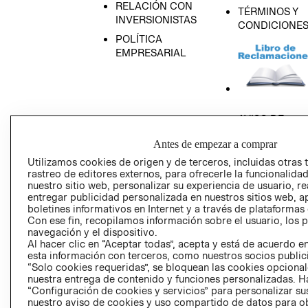
RELACIÓN CON
TÉRMINOS Y
INVERSIONISTAS
CONDICIONE
POLÍTICA
EMPRESARIAL
AVISO DE
PRIVACIDAD
Antes de empezar a comprar
GIFT CARD
Utilizamos cookies de origen y de terceros, incluidas otras 
AVISO DE COO
rastreo de editores externos, para ofrecerle la funcionalid
nuestro sitio web, personalizar su experiencia de usuario, rea
entregar publicidad personalizada en nuestros sitios web, a
boletines informativos en Internet y a través de plataformas
Con ese fin, recopilamos información sobre el usuario, los 
navegación y el dispositivo.
Al hacer clic en “Aceptar todas”, acepta y está de acuerdo
esta información con terceros, como nuestros socios publicit
Perú (S/)
“Solo cookies requeridas”, se bloquean las cookies opcionale
nuestra entrega de contenido y funciones personalizadas. H
“Configuración de cookies y servicios” para personalizar sus
CAMBIAR REGIÓN
nuestro aviso de cookies y uso compartido de datos para 