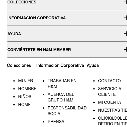
COLECCIONES
INFORMACIÓN CORPORATIVA
AYUDA
CONVIÉRTETE EN H&M MEMBER
Colecciones
Información Corporativa
Ayuda
MUJER
TRABAJAR EN
CONTACTO
H&M
HOMBRE
SERVICIO AL
ACERCA DEL
CLIENTE
NIÑOS
GRUPO H&M
MI CUENTA
HOME
RESPONSABILIDAD
NUESTRAS TI
SOCIAL
CLICK&COLLE
PRENSA
RETIRO EN TI