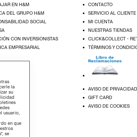
AJAR EN H&M
CONTACTO
CA DEL GRUPO H&M
SERVICIO AL CLIENTE
ONSABILIDAD SOCIAL
MI CUENTA
SA
NUESTRAS TIENDAS
IÓN CON INVERSIONISTAS
CLICK&COLLECT - RE
ICA EMPRESARIAL
TÉRMINOS Y CONDICI
otras
cerle la
AVISO DE PRIVACIDA
izar su
blicidad
GIFT CARD
oletines
AVISO DE COOKIES
redes
l usuario,
erdo en que
estros
”, se