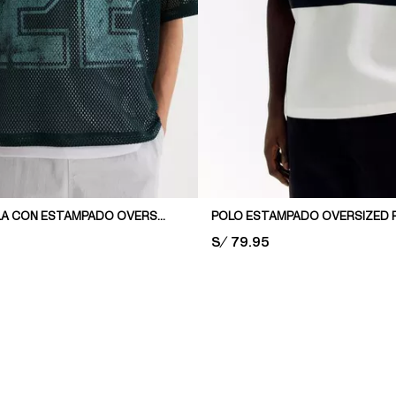
POLO DE MALLA CON ESTAMPADO OVERSIZED FIT
POLO ESTAMPADO OVERSIZED F
PRICE:
S/ 79.95