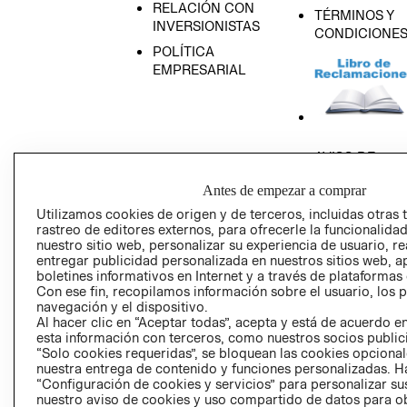
RELACIÓN CON
TÉRMINOS Y
INVERSIONISTAS
CONDICIONE
POLÍTICA
EMPRESARIAL
AVISO DE
PRIVACIDAD
Antes de empezar a comprar
GIFT CARD
Utilizamos cookies de origen y de terceros, incluidas otras 
AVISO DE COO
rastreo de editores externos, para ofrecerle la funcionalid
nuestro sitio web, personalizar su experiencia de usuario, rea
entregar publicidad personalizada en nuestros sitios web, a
boletines informativos en Internet y a través de plataformas
Con ese fin, recopilamos información sobre el usuario, los 
navegación y el dispositivo.
Al hacer clic en “Aceptar todas”, acepta y está de acuerdo
esta información con terceros, como nuestros socios publicit
Perú (S/)
“Solo cookies requeridas”, se bloquean las cookies opcionale
nuestra entrega de contenido y funciones personalizadas. H
“Configuración de cookies y servicios” para personalizar sus
CAMBIAR REGIÓN
nuestro aviso de cookies y uso compartido de datos para 