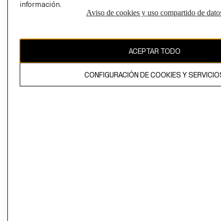
información.
Aviso de cookies y uso compartido de dato
El contenido de esta página web está protegido por copyright y es
propiedad de H&M Hennes & Mauritz AB
ACEPTAR TODO
CONFIGURACIÓN DE COOKIES Y SERVICIO