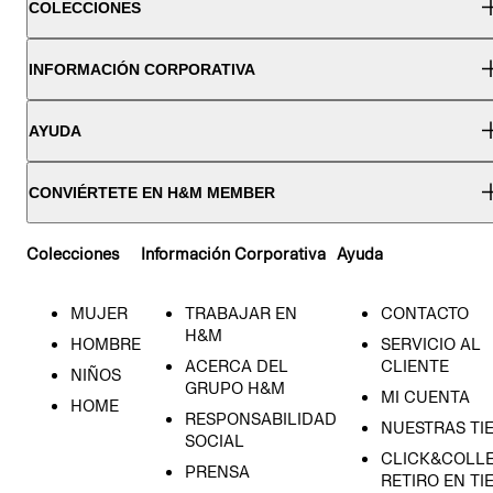
COLECCIONES
INFORMACIÓN CORPORATIVA
AYUDA
CONVIÉRTETE EN H&M MEMBER
Colecciones
Información Corporativa
Ayuda
MUJER
TRABAJAR EN
CONTACTO
H&M
HOMBRE
SERVICIO AL
ACERCA DEL
CLIENTE
NIÑOS
GRUPO H&M
MI CUENTA
HOME
RESPONSABILIDAD
NUESTRAS TI
SOCIAL
CLICK&COLLE
PRENSA
RETIRO EN TI