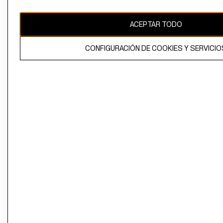
CAMBIAR REGIÓN
ACEPTAR TODO
CONFIGURACIÓN DE COOKIES Y SERVICIO
El contenido de esta página web está protegido por copyright y es
propiedad de H&M Hennes & Mauritz AB