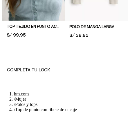
TOP TEJIDO EN PUNTO ACANALADO
POLO DE MANGA LARGA
PRICE:
S/ 99.95
PRICE:
S/ 39.95
COMPLETA TU LOOK
hm.com
/
Mujer
/
Polos y tops
/
Top de punto con ribete de encaje