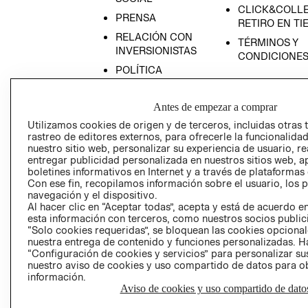
CLICK&COLLE
PRENSA
RETIRO EN TI
RELACIÓN CON
TÉRMINOS Y
INVERSIONISTAS
CONDICIONE
POLÍTICA
EMPRESARIAL
Antes de empezar a comprar
Utilizamos cookies de origen y de terceros, incluidas otras 
rastreo de editores externos, para ofrecerle la funcionalid
nuestro sitio web, personalizar su experiencia de usuario, rea
AVISO DE
entregar publicidad personalizada en nuestros sitios web, a
PRIVACIDAD
boletines informativos en Internet y a través de plataformas
GIFT CARD
Con ese fin, recopilamos información sobre el usuario, los 
navegación y el dispositivo.
AVISO DE COO
Al hacer clic en “Aceptar todas”, acepta y está de acuerdo
esta información con terceros, como nuestros socios publicit
“Solo cookies requeridas”, se bloquean las cookies opcionale
nuestra entrega de contenido y funciones personalizadas. H
“Configuración de cookies y servicios” para personalizar sus
nuestro aviso de cookies y uso compartido de datos para 
información.
Aviso de cookies y uso compartido de dato
Perú (S/)