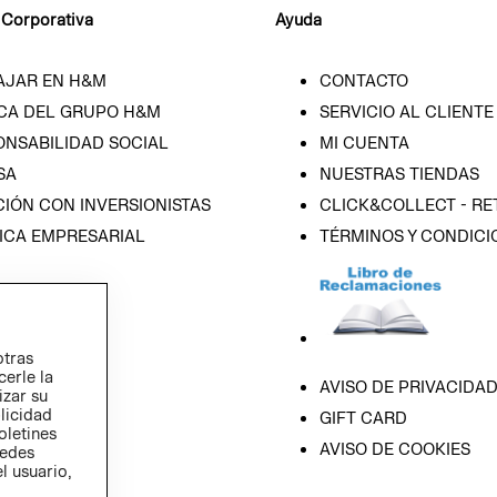
 Corporativa
Ayuda
AJAR EN H&M
CONTACTO
CA DEL GRUPO H&M
SERVICIO AL CLIENTE
ONSABILIDAD SOCIAL
MI CUENTA
SA
NUESTRAS TIENDAS
IÓN CON INVERSIONISTAS
CLICK&COLLECT - RE
ICA EMPRESARIAL
TÉRMINOS Y CONDICI
otras
cerle la
AVISO DE PRIVACIDA
izar su
blicidad
GIFT CARD
oletines
AVISO DE COOKIES
redes
l usuario,