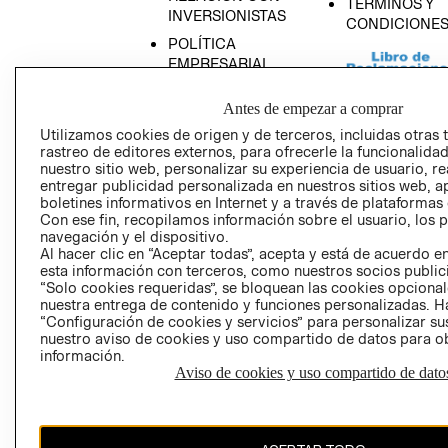
TÉRMINOS Y
INVERSIONISTAS
CONDICIONE
POLÍTICA
EMPRESARIAL
Antes de empezar a comprar
Utilizamos cookies de origen y de terceros, incluidas otras 
rastreo de editores externos, para ofrecerle la funcionalid
AVISO DE
nuestro sitio web, personalizar su experiencia de usuario, rea
PRIVACIDAD
entregar publicidad personalizada en nuestros sitios web, a
boletines informativos en Internet y a través de plataformas
GIFT CARD
Con ese fin, recopilamos información sobre el usuario, los 
AVISO DE COO
navegación y el dispositivo.
Al hacer clic en “Aceptar todas”, acepta y está de acuerdo
esta información con terceros, como nuestros socios publicit
“Solo cookies requeridas”, se bloquean las cookies opcionale
nuestra entrega de contenido y funciones personalizadas. H
“Configuración de cookies y servicios” para personalizar sus
nuestro aviso de cookies y uso compartido de datos para 
información.
Aviso de cookies y uso compartido de dato
Perú (S/)
CAMBIAR REGIÓN