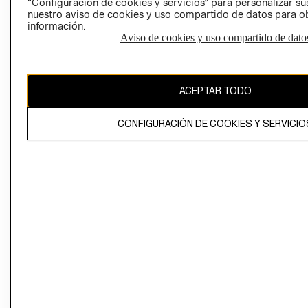
“Configuración de cookies y servicios” para personalizar sus
CAMBIAR REGIÓN
nuestro aviso de cookies y uso compartido de datos para 
información.
Aviso de cookies y uso compartido de dato
El contenido de esta página web está protegido por copyright y es
propiedad de H&M Hennes & Mauritz AB
ACEPTAR TODO
CONFIGURACIÓN DE COOKIES Y SERVICIO