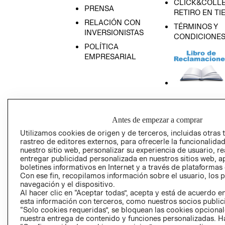
CLICK&COLLE
PRENSA
RETIRO EN TI
RELACIÓN CON
TÉRMINOS Y
INVERSIONISTAS
CONDICIONE
POLÍTICA
EMPRESARIAL
AVISO DE
PRIVACIDAD
Antes de empezar a comprar
GIFT CARD
Utilizamos cookies de origen y de terceros, incluidas otras 
rastreo de editores externos, para ofrecerle la funcionalid
AVISO DE COO
nuestro sitio web, personalizar su experiencia de usuario, rea
entregar publicidad personalizada en nuestros sitios web, a
boletines informativos en Internet y a través de plataformas
Con ese fin, recopilamos información sobre el usuario, los 
navegación y el dispositivo.
Al hacer clic en “Aceptar todas”, acepta y está de acuerdo
esta información con terceros, como nuestros socios publicit
“Solo cookies requeridas”, se bloquean las cookies opcionale
Perú (S/)
nuestra entrega de contenido y funciones personalizadas. H