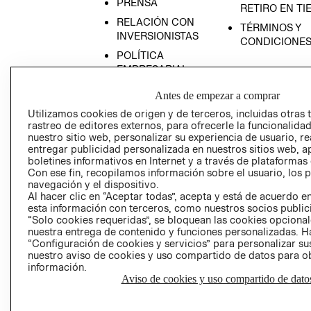
PRENSA
RETIRO EN TI
RELACIÓN CON
TÉRMINOS Y
INVERSIONISTAS
CONDICIONE
POLÍTICA
EMPRESARIAL
Antes de empezar a comprar
Utilizamos cookies de origen y de terceros, incluidas otras 
rastreo de editores externos, para ofrecerle la funcionalid
AVISO DE
nuestro sitio web, personalizar su experiencia de usuario, rea
entregar publicidad personalizada en nuestros sitios web, a
PRIVACIDAD
boletines informativos en Internet y a través de plataformas
GIFT CARD
Con ese fin, recopilamos información sobre el usuario, los 
navegación y el dispositivo.
AVISO DE COO
Al hacer clic en “Aceptar todas”, acepta y está de acuerdo
esta información con terceros, como nuestros socios publicit
“Solo cookies requeridas”, se bloquean las cookies opcionale
nuestra entrega de contenido y funciones personalizadas. H
“Configuración de cookies y servicios” para personalizar sus
nuestro aviso de cookies y uso compartido de datos para 
información.
Aviso de cookies y uso compartido de dato
Perú (S/)
CAMBIAR REGIÓN