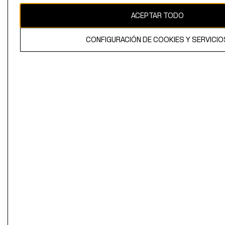
ACEPTAR TODO
CONFIGURACIÓN DE COOKIES Y SERVICIO
El contenido de esta página web está protegido por copyright y es
propiedad de H&M Hennes & Mauritz AB