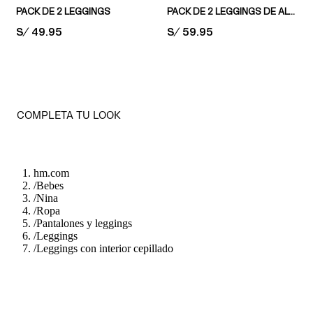
PACK DE 2 LEGGINGS
PACK DE 2 LEGGINGS DE ALGODÓN ACANALADO
PRICE:
S/ 49.95
PRICE:
S/ 59.95
COMPLETA TU LOOK
hm.com
/
Bebes
/
Nina
/
Ropa
/
Pantalones y leggings
/
Leggings
/
Leggings con interior cepillado