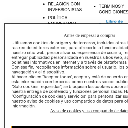
RELACIÓN CON
TÉRMINOS Y
INVERSIONISTAS
CONDICIONE
POLÍTICA
EMPRESARIAL
Antes de empezar a comprar
Utilizamos cookies de origen y de terceros, incluidas otras 
rastreo de editores externos, para ofrecerle la funcionalid
AVISO DE
nuestro sitio web, personalizar su experiencia de usuario, rea
PRIVACIDAD
entregar publicidad personalizada en nuestros sitios web, a
boletines informativos en Internet y a través de plataformas
GIFT CARD
Con ese fin, recopilamos información sobre el usuario, los 
navegación y el dispositivo.
AVISO DE COO
Al hacer clic en “Aceptar todas”, acepta y está de acuerdo
esta información con terceros, como nuestros socios publicit
“Solo cookies requeridas”, se bloquean las cookies opcionale
nuestra entrega de contenido y funciones personalizadas. H
“Configuración de cookies y servicios” para personalizar sus
nuestro aviso de cookies y uso compartido de datos para 
información.
Aviso de cookies y uso compartido de dato
Perú (S/)
CAMBIAR REGIÓN