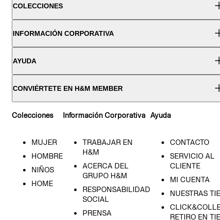
COLECCIONES
INFORMACIÓN CORPORATIVA
AYUDA
CONVIÉRTETE EN H&M MEMBER
Colecciones
Información Corporativa
Ayuda
MUJER
TRABAJAR EN
CONTACTO
H&M
HOMBRE
SERVICIO AL
ACERCA DEL
CLIENTE
NIÑOS
GRUPO H&M
MI CUENTA
HOME
RESPONSABILIDAD
NUESTRAS TI
SOCIAL
CLICK&COLLE
PRENSA
RETIRO EN TI