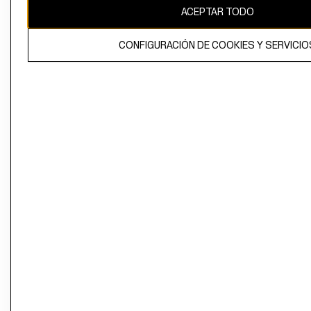
ACEPTAR TODO
CONFIGURACIÓN DE COOKIES Y SERVICIO
El contenido de esta página web está protegido por copyright y es
propiedad de H&M Hennes & Mauritz AB