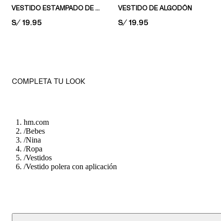
VESTIDO ESTAMPADO DE ALGODÓN
VESTIDO DE ALGODÓN
PRICE:
S/ 19.95
PRICE:
S/ 19.95
COMPLETA TU LOOK
hm.com
/
Bebes
/
Nina
/
Ropa
/
Vestidos
/
Vestido polera con aplicación