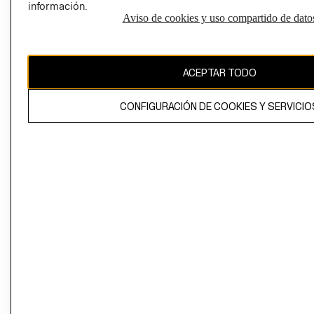
información.
Aviso de cookies y uso compartido de dato
El contenido de esta página web está protegido por copyright y es
propiedad de H&M Hennes & Mauritz AB
ACEPTAR TODO
CONFIGURACIÓN DE COOKIES Y SERVICIO