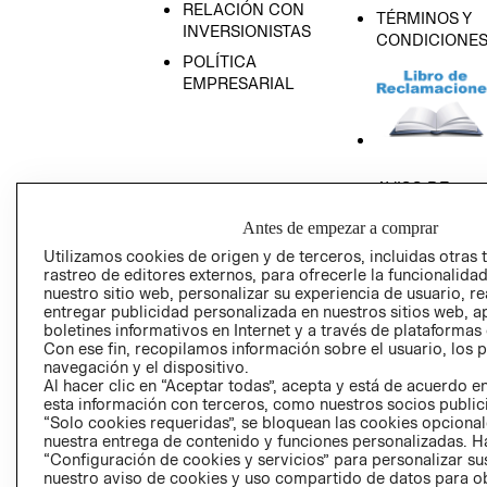
RELACIÓN CON
TÉRMINOS Y
INVERSIONISTAS
CONDICIONE
POLÍTICA
EMPRESARIAL
AVISO DE
PRIVACIDAD
Antes de empezar a comprar
GIFT CARD
Utilizamos cookies de origen y de terceros, incluidas otras 
AVISO DE COO
rastreo de editores externos, para ofrecerle la funcionalid
nuestro sitio web, personalizar su experiencia de usuario, rea
entregar publicidad personalizada en nuestros sitios web, a
boletines informativos en Internet y a través de plataformas
Con ese fin, recopilamos información sobre el usuario, los 
navegación y el dispositivo.
Al hacer clic en “Aceptar todas”, acepta y está de acuerdo
esta información con terceros, como nuestros socios publicit
Perú (S/)
“Solo cookies requeridas”, se bloquean las cookies opcionale
nuestra entrega de contenido y funciones personalizadas. H
“Configuración de cookies y servicios” para personalizar sus
CAMBIAR REGIÓN
nuestro aviso de cookies y uso compartido de datos para 