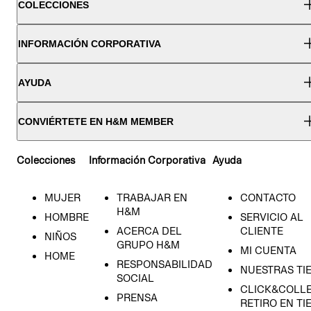
COLECCIONES
INFORMACIÓN CORPORATIVA
AYUDA
CONVIÉRTETE EN H&M MEMBER
Colecciones
Información Corporativa
Ayuda
MUJER
TRABAJAR EN
CONTACTO
H&M
HOMBRE
SERVICIO AL
ACERCA DEL
CLIENTE
NIÑOS
GRUPO H&M
MI CUENTA
HOME
RESPONSABILIDAD
NUESTRAS TI
SOCIAL
CLICK&COLLE
PRENSA
RETIRO EN TI