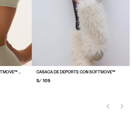
SOSTÉN DE DEPORTE CON SOFTMOVE™ MEDIUM SUPPORT
CASACA DE DEPORTE CON SOFTMOVE™
PRICE:
S/ 109