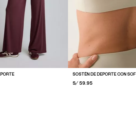
EPORTE
PRICE:
S/ 59.95