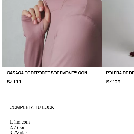
CASACA DE DEPORTE SOFTMOVE™ CON CIERRE
POLERA DE D
PRICE:
S/ 109
PRICE:
S/ 109
COMPLETA TU LOOK
hm.com
/
Sport
/
Mujer