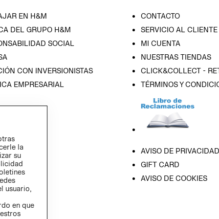
AJAR EN H&M
CONTACTO
CA DEL GRUPO H&M
SERVICIO AL CLIENTE
ONSABILIDAD SOCIAL
MI CUENTA
SA
NUESTRAS TIENDAS
IÓN CON INVERSIONISTAS
CLICK&COLLECT - RE
ICA EMPRESARIAL
TÉRMINOS Y CONDICI
otras
cerle la
AVISO DE PRIVACIDA
izar su
blicidad
GIFT CARD
oletines
AVISO DE COOKIES
redes
l usuario,
erdo en que
estros