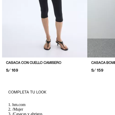
CASACA CON CUELLO CAMISERO
CASACA BOM
PRICE:
S/ 169
PRICE:
S/ 159
COMPLETA TU LOOK
hm.com
/
Mujer
/
Casacas y abrigos