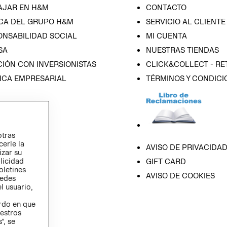
AJAR EN H&M
CONTACTO
CA DEL GRUPO H&M
SERVICIO AL CLIENTE
ONSABILIDAD SOCIAL
MI CUENTA
SA
NUESTRAS TIENDAS
IÓN CON INVERSIONISTAS
CLICK&COLLECT - RE
ICA EMPRESARIAL
TÉRMINOS Y CONDICI
otras
cerle la
AVISO DE PRIVACIDA
izar su
blicidad
GIFT CARD
oletines
AVISO DE COOKIES
redes
l usuario,
erdo en que
estros
”, se