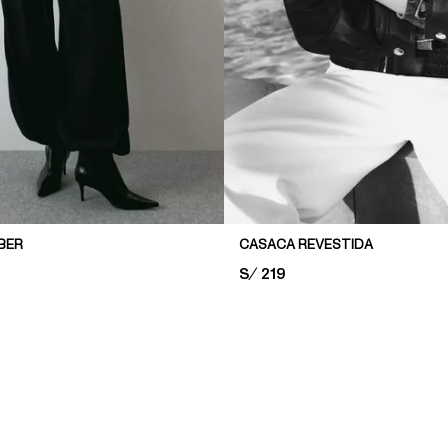
BER
CASACA REVESTIDA
PRICE:
S/ 219