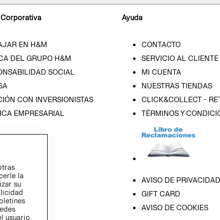
 Corporativa
Ayuda
AJAR EN H&M
CONTACTO
CA DEL GRUPO H&M
SERVICIO AL CLIENTE
ONSABILIDAD SOCIAL
MI CUENTA
SA
NUESTRAS TIENDAS
IÓN CON INVERSIONISTAS
CLICK&COLLECT - RE
ICA EMPRESARIAL
TÉRMINOS Y CONDICI
otras
cerle la
AVISO DE PRIVACIDA
izar su
blicidad
GIFT CARD
oletines
AVISO DE COOKIES
redes
l usuario,