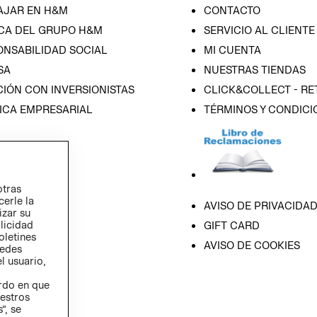
AJAR EN H&M
CONTACTO
CA DEL GRUPO H&M
SERVICIO AL CLIENTE
ONSABILIDAD SOCIAL
MI CUENTA
SA
NUESTRAS TIENDAS
IÓN CON INVERSIONISTAS
CLICK&COLLECT - RE
ICA EMPRESARIAL
TÉRMINOS Y CONDICI
otras
cerle la
AVISO DE PRIVACIDA
izar su
blicidad
GIFT CARD
oletines
AVISO DE COOKIES
redes
l usuario,
erdo en que
estros
”, se