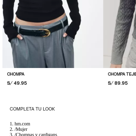
CHOMPA
CHOMPA TEJI
PRICE:
S/ 49.95
PRICE:
S/ 89.95
COMPLETA TU LOOK
hm.com
/
Mujer
/
Chompas y cardigans