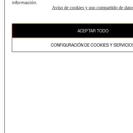
información.
Aviso de cookies y uso compartido de dato
El contenido de esta página web está protegido por copyright y es
propiedad de H&M Hennes & Mauritz AB
ACEPTAR TODO
CONFIGURACIÓN DE COOKIES Y SERVICIO