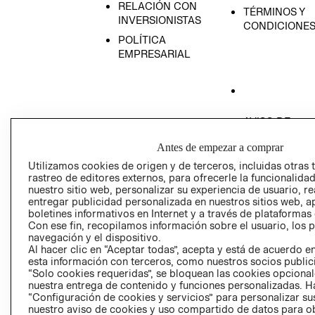
RELACIÓN CON
TÉRMINOS Y
INVERSIONISTAS
CONDICIONE
POLÍTICA
EMPRESARIAL
AVISO DE
PRIVACIDAD
Antes de empezar a comprar
GIFT CARD
Utilizamos cookies de origen y de terceros, incluidas otras 
AVISO DE COO
rastreo de editores externos, para ofrecerle la funcionalid
nuestro sitio web, personalizar su experiencia de usuario, rea
entregar publicidad personalizada en nuestros sitios web, a
boletines informativos en Internet y a través de plataformas
Con ese fin, recopilamos información sobre el usuario, los 
navegación y el dispositivo.
Al hacer clic en “Aceptar todas”, acepta y está de acuerdo
esta información con terceros, como nuestros socios publicit
Perú (S/)
“Solo cookies requeridas”, se bloquean las cookies opcionale
nuestra entrega de contenido y funciones personalizadas. H
“Configuración de cookies y servicios” para personalizar sus
CAMBIAR REGIÓN
nuestro aviso de cookies y uso compartido de datos para 