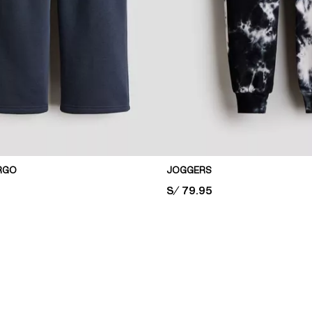
RGO
JOGGERS
PRICE:
S/ 79.95