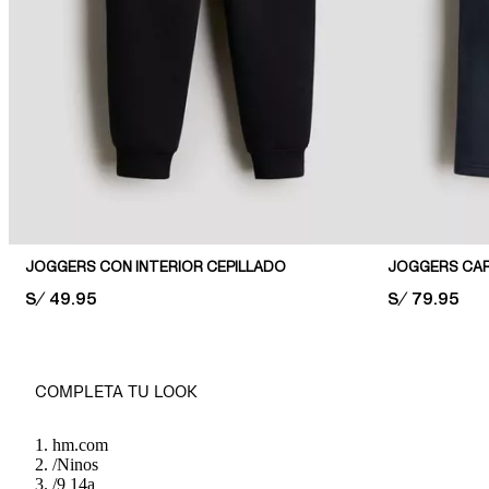
JOGGERS CON INTERIOR CEPILLADO
JOGGERS CA
PRICE:
S/ 49.95
PRICE:
S/ 79.95
COMPLETA TU LOOK
hm.com
/
Ninos
/
9 14a