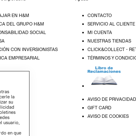
AJAR EN H&M
CONTACTO
CA DEL GRUPO H&M
SERVICIO AL CLIENTE
ONSABILIDAD SOCIAL
MI CUENTA
SA
NUESTRAS TIENDAS
IÓN CON INVERSIONISTAS
CLICK&COLLECT - RE
ICA EMPRESARIAL
TÉRMINOS Y CONDICI
otras
cerle la
AVISO DE PRIVACIDA
izar su
blicidad
GIFT CARD
oletines
AVISO DE COOKIES
redes
l usuario,
erdo en que