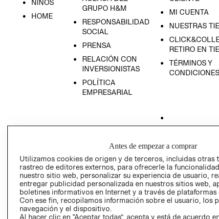
NIÑOS
GRUPO H&M
MI CUENTA
HOME
RESPONSABILIDAD
NUESTRAS TI
SOCIAL
CLICK&COLLE
PRENSA
RETIRO EN TI
RELACIÓN CON
TÉRMINOS Y
INVERSIONISTAS
CONDICIONE
POLÍTICA
EMPRESARIAL
AVISO DE
Antes de empezar a comprar
PRIVACIDAD
Utilizamos cookies de origen y de terceros, incluidas otras 
GIFT CARD
rastreo de editores externos, para ofrecerle la funcionalid
nuestro sitio web, personalizar su experiencia de usuario, rea
AVISO DE COO
entregar publicidad personalizada en nuestros sitios web, a
boletines informativos en Internet y a través de plataformas
Con ese fin, recopilamos información sobre el usuario, los 
navegación y el dispositivo.
Al hacer clic en “Aceptar todas”, acepta y está de acuerdo