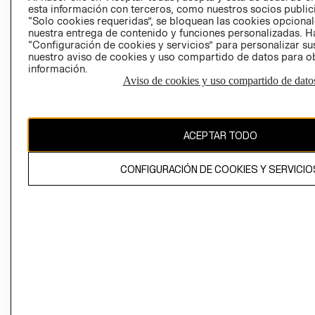
esta información con terceros, como nuestros socios publicit
“Solo cookies requeridas”, se bloquean las cookies opcionale
nuestra entrega de contenido y funciones personalizadas. H
Perú (S/)
“Configuración de cookies y servicios” para personalizar sus
nuestro aviso de cookies y uso compartido de datos para 
CAMBIAR REGIÓN
información.
Aviso de cookies y uso compartido de dato
El contenido de esta página web está protegido por copyright y es
ACEPTAR TODO
propiedad de H&M Hennes & Mauritz AB
CONFIGURACIÓN DE COOKIES Y SERVICIO