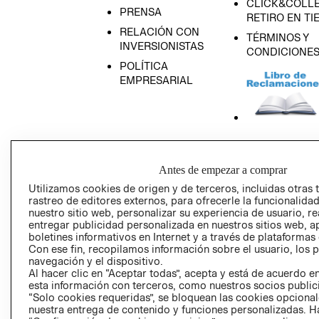
CLICK&COLLE
PRENSA
RETIRO EN TI
RELACIÓN CON
TÉRMINOS Y
INVERSIONISTAS
CONDICIONE
POLÍTICA
EMPRESARIAL
AVISO DE
PRIVACIDAD
Antes de empezar a comprar
GIFT CARD
Utilizamos cookies de origen y de terceros, incluidas otras 
rastreo de editores externos, para ofrecerle la funcionalid
AVISO DE COO
nuestro sitio web, personalizar su experiencia de usuario, rea
entregar publicidad personalizada en nuestros sitios web, a
boletines informativos en Internet y a través de plataformas
Con ese fin, recopilamos información sobre el usuario, los 
navegación y el dispositivo.
Al hacer clic en “Aceptar todas”, acepta y está de acuerdo
esta información con terceros, como nuestros socios publicit
“Solo cookies requeridas”, se bloquean las cookies opcionale
Perú (S/)
nuestra entrega de contenido y funciones personalizadas. H