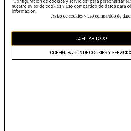
“Configuración de cookies y servicios” para personalizar sus
CAMBIAR REGIÓN
nuestro aviso de cookies y uso compartido de datos para 
información.
Aviso de cookies y uso compartido de dato
El contenido de esta página web está protegido por copyright y es
propiedad de H&M Hennes & Mauritz AB
ACEPTAR TODO
CONFIGURACIÓN DE COOKIES Y SERVICIO