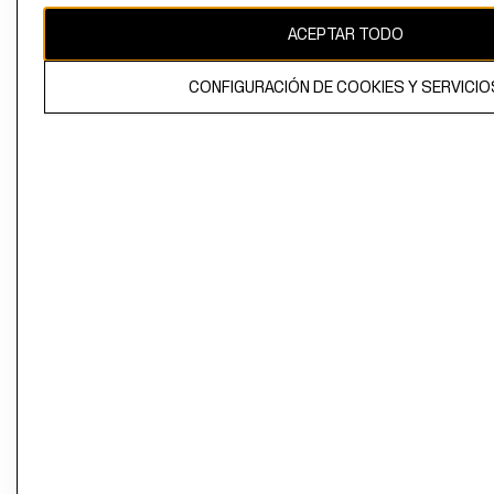
ACEPTAR TODO
CONFIGURACIÓN DE COOKIES Y SERVICIO
El contenido de esta página web está protegido por copyright y es
propiedad de H&M Hennes & Mauritz AB