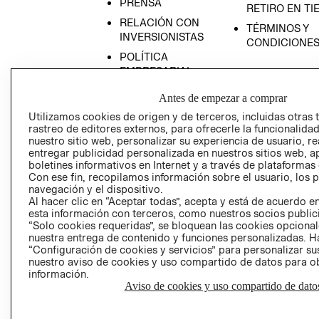
PRENSA
RETIRO EN TI
RELACIÓN CON
TÉRMINOS Y
INVERSIONISTAS
CONDICIONE
POLÍTICA
EMPRESARIAL
Antes de empezar a comprar
Utilizamos cookies de origen y de terceros, incluidas otras 
rastreo de editores externos, para ofrecerle la funcionalid
AVISO DE
nuestro sitio web, personalizar su experiencia de usuario, rea
entregar publicidad personalizada en nuestros sitios web, a
PRIVACIDAD
boletines informativos en Internet y a través de plataformas
GIFT CARD
Con ese fin, recopilamos información sobre el usuario, los 
navegación y el dispositivo.
AVISO DE COO
Al hacer clic en “Aceptar todas”, acepta y está de acuerdo
esta información con terceros, como nuestros socios publicit
“Solo cookies requeridas”, se bloquean las cookies opcionale
nuestra entrega de contenido y funciones personalizadas. H
“Configuración de cookies y servicios” para personalizar sus
nuestro aviso de cookies y uso compartido de datos para 
información.
Aviso de cookies y uso compartido de dato
Perú (S/)
CAMBIAR REGIÓN