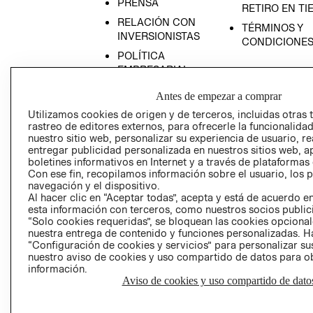
PRENSA
RETIRO EN TI
RELACIÓN CON
TÉRMINOS Y
INVERSIONISTAS
CONDICIONE
POLÍTICA
EMPRESARIAL
Antes de empezar a comprar
Utilizamos cookies de origen y de terceros, incluidas otras 
rastreo de editores externos, para ofrecerle la funcionalid
AVISO DE
nuestro sitio web, personalizar su experiencia de usuario, rea
entregar publicidad personalizada en nuestros sitios web, a
PRIVACIDAD
boletines informativos en Internet y a través de plataformas
GIFT CARD
Con ese fin, recopilamos información sobre el usuario, los 
navegación y el dispositivo.
AVISO DE COO
Al hacer clic en “Aceptar todas”, acepta y está de acuerdo
esta información con terceros, como nuestros socios publicit
“Solo cookies requeridas”, se bloquean las cookies opcionale
nuestra entrega de contenido y funciones personalizadas. H
“Configuración de cookies y servicios” para personalizar sus
nuestro aviso de cookies y uso compartido de datos para 
información.
Aviso de cookies y uso compartido de dato
Perú (S/)
CAMBIAR REGIÓN