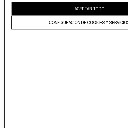
ACEPTAR TODO
CONFIGURACIÓN DE COOKIES Y SERVICIO
El contenido de esta página web está protegido por copyright y es
propiedad de H&M Hennes & Mauritz AB