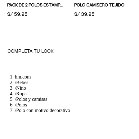
PACK DE 2 POLOS ESTAMPADOS
POLO CAMISERO TEJIDO
PRICE:
S/ 59.95
PRICE:
S/ 39.95
COMPLETA TU LOOK
hm.com
/
Bebes
/
Nino
/
Ropa
/
Polos y camisas
/
Polos
/
Polo con motivo decorativo