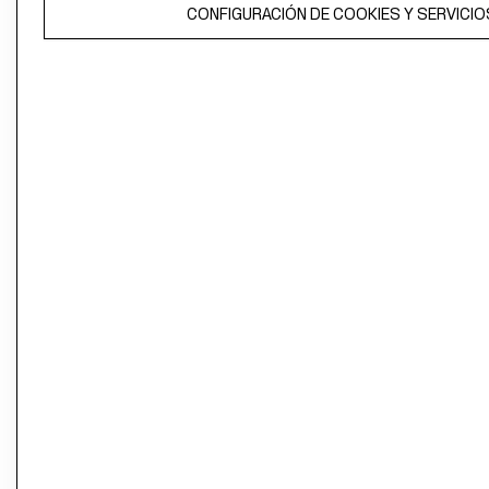
El contenido de esta página web está protegido por copyright y es
CONFIGURACIÓN DE COOKIES Y SERVICIO
propiedad de H&M Hennes & Mauritz AB