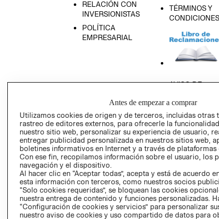
RELACIÓN CON
TÉRMINOS Y
INVERSIONISTAS
CONDICIONE
POLÍTICA
EMPRESARIAL
AVISO DE
PRIVACIDAD
Antes de empezar a comprar
GIFT CARD
Utilizamos cookies de origen y de terceros, incluidas otras 
AVISO DE COO
rastreo de editores externos, para ofrecerle la funcionalid
nuestro sitio web, personalizar su experiencia de usuario, rea
entregar publicidad personalizada en nuestros sitios web, a
boletines informativos en Internet y a través de plataformas
Con ese fin, recopilamos información sobre el usuario, los 
navegación y el dispositivo.
Al hacer clic en “Aceptar todas”, acepta y está de acuerdo
esta información con terceros, como nuestros socios publicit
Perú (S/)
“Solo cookies requeridas”, se bloquean las cookies opcionale
nuestra entrega de contenido y funciones personalizadas. H
“Configuración de cookies y servicios” para personalizar sus
CAMBIAR REGIÓN
nuestro aviso de cookies y uso compartido de datos para 