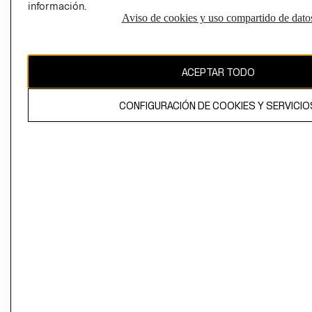
información.
Aviso de cookies y uso compartido de dato
El contenido de esta página web está protegido por copyright y es
propiedad de H&M Hennes & Mauritz AB
ACEPTAR TODO
CONFIGURACIÓN DE COOKIES Y SERVICIO