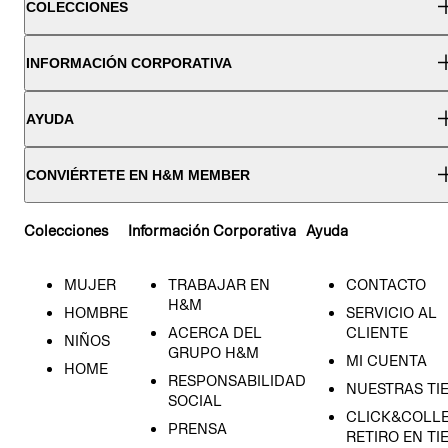
COLECCIONES
INFORMACIÓN CORPORATIVA
AYUDA
CONVIÉRTETE EN H&M MEMBER
Colecciones
Información Corporativa
Ayuda
MUJER
TRABAJAR EN
CONTACTO
H&M
HOMBRE
SERVICIO AL
ACERCA DEL
CLIENTE
NIÑOS
GRUPO H&M
MI CUENTA
HOME
RESPONSABILIDAD
NUESTRAS TI
SOCIAL
CLICK&COLLE
PRENSA
RETIRO EN TI