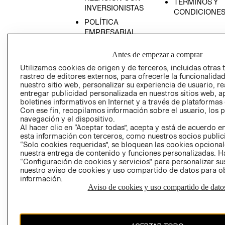
TÉRMINOS Y
INVERSIONISTAS
CONDICIONE
POLÍTICA
EMPRESARIAL
Antes de empezar a comprar
Utilizamos cookies de origen y de terceros, incluidas otras 
rastreo de editores externos, para ofrecerle la funcionalid
AVISO DE
nuestro sitio web, personalizar su experiencia de usuario, rea
PRIVACIDAD
entregar publicidad personalizada en nuestros sitios web, a
boletines informativos en Internet y a través de plataformas
GIFT CARD
Con ese fin, recopilamos información sobre el usuario, los 
AVISO DE COO
navegación y el dispositivo.
Al hacer clic en “Aceptar todas”, acepta y está de acuerdo
esta información con terceros, como nuestros socios publicit
“Solo cookies requeridas”, se bloquean las cookies opcionale
nuestra entrega de contenido y funciones personalizadas. H
“Configuración de cookies y servicios” para personalizar sus
nuestro aviso de cookies y uso compartido de datos para 
información.
Aviso de cookies y uso compartido de dato
Perú (S/)
CAMBIAR REGIÓN