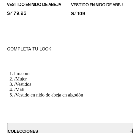
VESTIDO EN NIDO DE ABEJA
VESTIDO EN NIDO DE ABEJA EN POPELINA DE ALGODÓN
PRICE:
S/ 79.95
PRICE:
S/ 109
COMPLETA TU LOOK
hm.com
/
Mujer
/
Vestidos
/
Midi
/
Vestido en nido de abeja en algodón
COLECCIONES