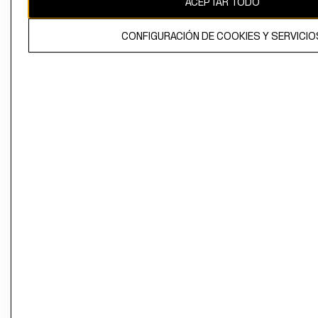
ACEPTAR TODO
CONFIGURACIÓN DE COOKIES Y SERVICIO
El contenido de esta página web está protegido por copyright y es
propiedad de H&M Hennes & Mauritz AB