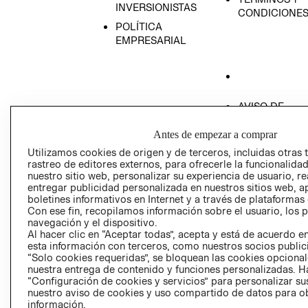
INVERSIONISTAS
CONDICIONE
POLÍTICA
EMPRESARIAL
AVISO DE
PRIVACIDAD
Antes de empezar a comprar
GIFT CARD
Utilizamos cookies de origen y de terceros, incluidas otras 
AVISO DE COO
rastreo de editores externos, para ofrecerle la funcionalid
nuestro sitio web, personalizar su experiencia de usuario, rea
entregar publicidad personalizada en nuestros sitios web, a
boletines informativos en Internet y a través de plataformas
Con ese fin, recopilamos información sobre el usuario, los 
navegación y el dispositivo.
Al hacer clic en “Aceptar todas”, acepta y está de acuerdo
esta información con terceros, como nuestros socios publicit
Perú (S/)
“Solo cookies requeridas”, se bloquean las cookies opcionale
nuestra entrega de contenido y funciones personalizadas. H
CAMBIAR REGIÓN
“Configuración de cookies y servicios” para personalizar sus
nuestro aviso de cookies y uso compartido de datos para 
información.