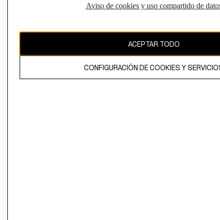
Aviso de cookies y uso compartido de dato
El contenido de esta página web está protegido por copyright y es
propiedad de H&M Hennes & Mauritz AB
ACEPTAR TODO
CONFIGURACIÓN DE COOKIES Y SERVICIO