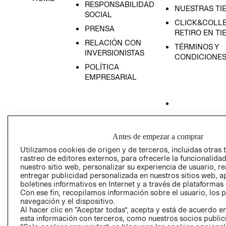
RESPONSABILIDAD
NUESTRAS TI
SOCIAL
CLICK&COLLE
PRENSA
RETIRO EN TI
RELACIÓN CON
TÉRMINOS Y
INVERSIONISTAS
CONDICIONE
POLÍTICA
EMPRESARIAL
AVISO DE
PRIVACIDAD
Antes de empezar a comprar
Utilizamos cookies de origen y de terceros, incluidas otras 
GIFT CARD
rastreo de editores externos, para ofrecerle la funcionalid
AVISO DE COO
nuestro sitio web, personalizar su experiencia de usuario, rea
entregar publicidad personalizada en nuestros sitios web, a
boletines informativos en Internet y a través de plataformas
Con ese fin, recopilamos información sobre el usuario, los 
navegación y el dispositivo.
Al hacer clic en “Aceptar todas”, acepta y está de acuerdo
esta información con terceros, como nuestros socios publicit