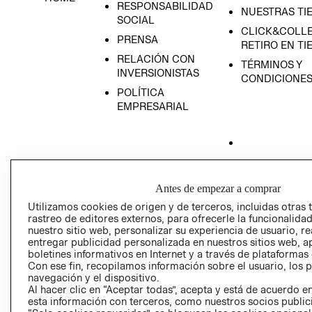
RESPONSABILIDAD
NUESTRAS TI
SOCIAL
CLICK&COLLE
PRENSA
RETIRO EN TI
RELACIÓN CON
TÉRMINOS Y
INVERSIONISTAS
CONDICIONE
POLÍTICA
EMPRESARIAL
AVISO DE
PRIVACIDAD
Antes de empezar a comprar
Utilizamos cookies de origen y de terceros, incluidas otras 
GIFT CARD
rastreo de editores externos, para ofrecerle la funcionalid
AVISO DE COO
nuestro sitio web, personalizar su experiencia de usuario, rea
entregar publicidad personalizada en nuestros sitios web, a
boletines informativos en Internet y a través de plataformas
Con ese fin, recopilamos información sobre el usuario, los 
navegación y el dispositivo.
Al hacer clic en “Aceptar todas”, acepta y está de acuerdo
esta información con terceros, como nuestros socios publicit