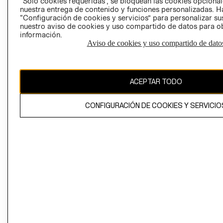
“Solo cookies requeridas”, se bloquean las cookies opcionale
Perú (S/)
nuestra entrega de contenido y funciones personalizadas. H
“Configuración de cookies y servicios” para personalizar sus
CAMBIAR REGIÓN
nuestro aviso de cookies y uso compartido de datos para 
información.
Aviso de cookies y uso compartido de dato
El contenido de esta página web está protegido por copyright y es
propiedad de H&M Hennes & Mauritz AB
ACEPTAR TODO
CONFIGURACIÓN DE COOKIES Y SERVICIO