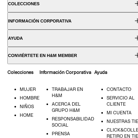
COLECCIONES
INFORMACIÓN CORPORATIVA
AYUDA
CONVIÉRTETE EN H&M MEMBER
Colecciones
Información Corporativa
Ayuda
MUJER
TRABAJAR EN
CONTACTO
H&M
HOMBRE
SERVICIO AL
ACERCA DEL
CLIENTE
NIÑOS
GRUPO H&M
MI CUENTA
HOME
RESPONSABILIDAD
NUESTRAS TI
SOCIAL
CLICK&COLLE
PRENSA
RETIRO EN TI