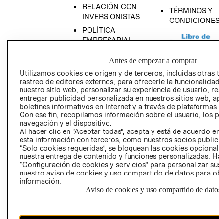
RELACIÓN CON
TÉRMINOS Y
INVERSIONISTAS
CONDICIONE
POLÍTICA
EMPRESARIAL
Antes de empezar a comprar
Utilizamos cookies de origen y de terceros, incluidas otras 
rastreo de editores externos, para ofrecerle la funcionalid
AVISO DE
nuestro sitio web, personalizar su experiencia de usuario, rea
PRIVACIDAD
entregar publicidad personalizada en nuestros sitios web, a
boletines informativos en Internet y a través de plataformas
GIFT CARD
Con ese fin, recopilamos información sobre el usuario, los 
navegación y el dispositivo.
AVISO DE COO
Al hacer clic en “Aceptar todas”, acepta y está de acuerdo
esta información con terceros, como nuestros socios publicit
“Solo cookies requeridas”, se bloquean las cookies opcionale
nuestra entrega de contenido y funciones personalizadas. H
“Configuración de cookies y servicios” para personalizar sus
nuestro aviso de cookies y uso compartido de datos para 
información.
Aviso de cookies y uso compartido de dato
Perú (S/)
CAMBIAR REGIÓN