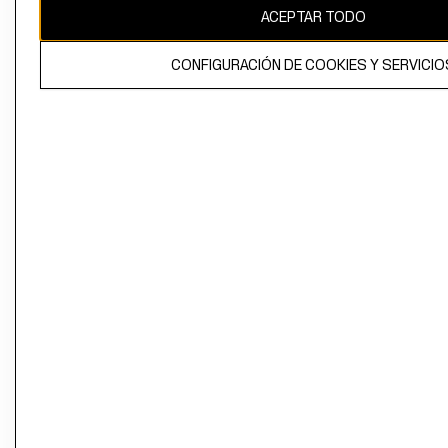
ACEPTAR TODO
CONFIGURACIÓN DE COOKIES Y SERVICIO
El contenido de esta página web está protegido por copyright y es
propiedad de H&M Hennes & Mauritz AB