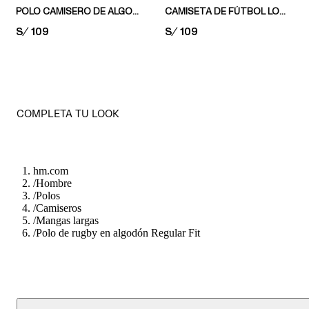
POLO CAMISERO DE ALGODÓN LOOSE FIT
CAMISETA DE FÚTBOL LOOSE FIT
PRICE:
S/ 109
PRICE:
S/ 109
COMPLETA TU LOOK
hm.com
/
Hombre
/
Polos
/
Camiseros
/
Mangas largas
/
Polo de rugby en algodón Regular Fit