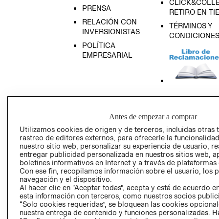
CLICK&COLLE
PRENSA
RETIRO EN TI
RELACIÓN CON
TÉRMINOS Y
INVERSIONISTAS
CONDICIONE
POLÍTICA
EMPRESARIAL
AVISO DE
PRIVACIDAD
Antes de empezar a comprar
GIFT CARD
Utilizamos cookies de origen y de terceros, incluidas otras 
rastreo de editores externos, para ofrecerle la funcionalid
AVISO DE COO
nuestro sitio web, personalizar su experiencia de usuario, rea
entregar publicidad personalizada en nuestros sitios web, a
boletines informativos en Internet y a través de plataformas
Con ese fin, recopilamos información sobre el usuario, los 
navegación y el dispositivo.
Al hacer clic en “Aceptar todas”, acepta y está de acuerdo
esta información con terceros, como nuestros socios publicit
“Solo cookies requeridas”, se bloquean las cookies opcionale
Perú (S/)
nuestra entrega de contenido y funciones personalizadas. H