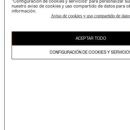
“Configuración de cookies y servicios” para personalizar sus
CAMBIAR REGIÓN
nuestro aviso de cookies y uso compartido de datos para 
información.
Aviso de cookies y uso compartido de dato
El contenido de esta página web está protegido por copyright y es
propiedad de H&M Hennes & Mauritz AB
ACEPTAR TODO
CONFIGURACIÓN DE COOKIES Y SERVICIO