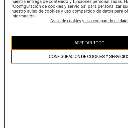
nuestra entrega de contenido y funciones personalizadas. H
“Configuración de cookies y servicios” para personalizar sus
CAMBIAR REGIÓN
nuestro aviso de cookies y uso compartido de datos para 
información.
Aviso de cookies y uso compartido de dato
El contenido de esta página web está protegido por copyright y es
propiedad de H&M Hennes & Mauritz AB
ACEPTAR TODO
CONFIGURACIÓN DE COOKIES Y SERVICIO