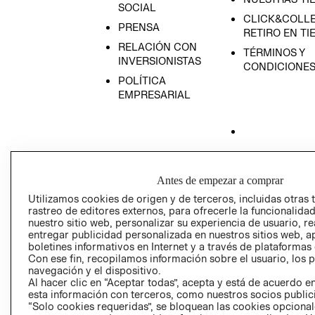
SOCIAL
CLICK&COLLE
PRENSA
RETIRO EN TI
RELACIÓN CON
TÉRMINOS Y
INVERSIONISTAS
CONDICIONE
POLÍTICA
EMPRESARIAL
AVISO DE
PRIVACIDAD
Antes de empezar a comprar
GIFT CARD
Utilizamos cookies de origen y de terceros, incluidas otras 
rastreo de editores externos, para ofrecerle la funcionalid
AVISO DE COO
nuestro sitio web, personalizar su experiencia de usuario, rea
entregar publicidad personalizada en nuestros sitios web, a
boletines informativos en Internet y a través de plataformas
Con ese fin, recopilamos información sobre el usuario, los 
navegación y el dispositivo.
Al hacer clic en “Aceptar todas”, acepta y está de acuerdo
esta información con terceros, como nuestros socios publicit
“Solo cookies requeridas”, se bloquean las cookies opcionale
Perú (S/)