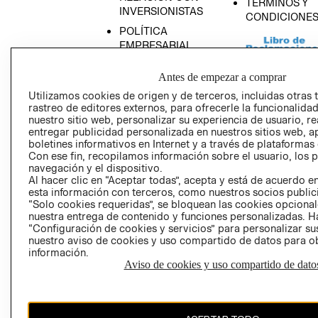
TÉRMINOS Y
INVERSIONISTAS
CONDICIONE
POLÍTICA
EMPRESARIAL
Antes de empezar a comprar
Utilizamos cookies de origen y de terceros, incluidas otras 
rastreo de editores externos, para ofrecerle la funcionalid
AVISO DE
nuestro sitio web, personalizar su experiencia de usuario, rea
PRIVACIDAD
entregar publicidad personalizada en nuestros sitios web, a
boletines informativos en Internet y a través de plataformas
GIFT CARD
Con ese fin, recopilamos información sobre el usuario, los 
AVISO DE COO
navegación y el dispositivo.
Al hacer clic en “Aceptar todas”, acepta y está de acuerdo
esta información con terceros, como nuestros socios publicit
“Solo cookies requeridas”, se bloquean las cookies opcionale
nuestra entrega de contenido y funciones personalizadas. H
“Configuración de cookies y servicios” para personalizar sus
nuestro aviso de cookies y uso compartido de datos para 
información.
Aviso de cookies y uso compartido de dato
Perú (S/)
CAMBIAR REGIÓN