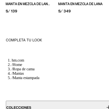
MANTA EN MEZCLA DE LANA CON FLECOS
MANTA EN MEZCLA DE LANA
PRICE:
S/ 139
PRICE:
S/ 349
COMPLETA TU LOOK
hm.com
/
Home
/
Ropa de cama
/
Mantas
/
Manta estampada
COLECCIONES