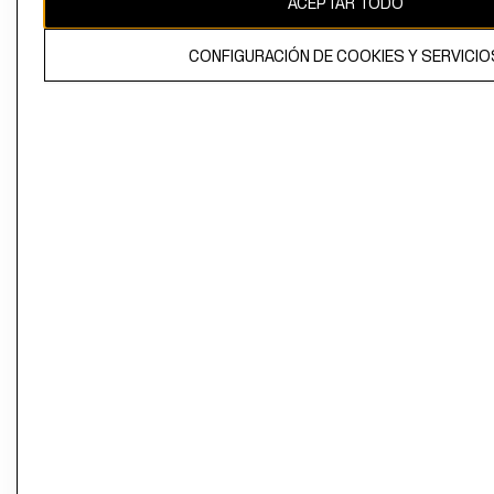
ACEPTAR TODO
CONFIGURACIÓN DE COOKIES Y SERVICIO
El contenido de esta página web está protegido por copyright y es
propiedad de H&M Hennes & Mauritz AB