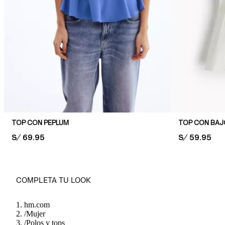
TOP CON PEPLUM
TOP CON BAJ
PRICE:
S/ 69.95
PRICE:
S/ 59.95
COMPLETA TU LOOK
hm.com
/
Mujer
/
Polos y tops