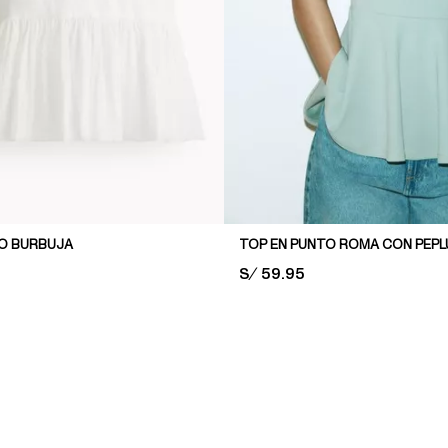
O BURBUJA
TOP EN PUNTO ROMA CON PEP
PRICE:
S/ 59.95