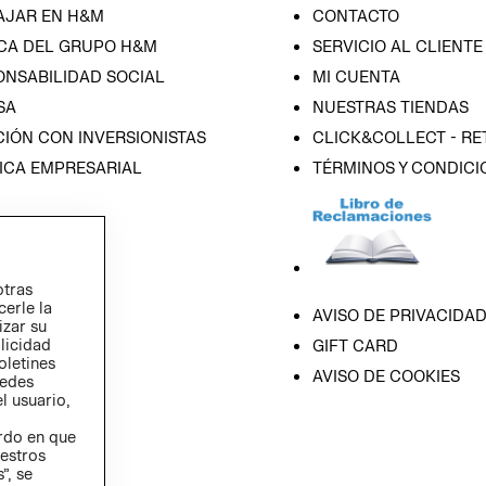
AJAR EN H&M
CONTACTO
CA DEL GRUPO H&M
SERVICIO AL CLIENTE
ONSABILIDAD SOCIAL
MI CUENTA
SA
NUESTRAS TIENDAS
IÓN CON INVERSIONISTAS
CLICK&COLLECT - RE
ICA EMPRESARIAL
TÉRMINOS Y CONDICI
otras
cerle la
AVISO DE PRIVACIDA
izar su
blicidad
GIFT CARD
oletines
AVISO DE COOKIES
redes
l usuario,
erdo en que
estros
”, se