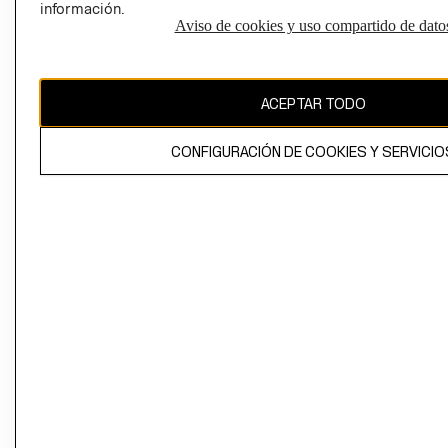
información.
Aviso de cookies y uso compartido de dato
El contenido de esta página web está protegido por copyright y es
propiedad de H&M Hennes & Mauritz AB
ACEPTAR TODO
CONFIGURACIÓN DE COOKIES Y SERVICIO