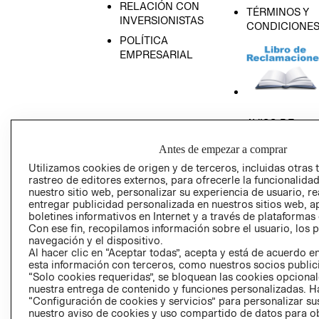
RELACIÓN CON
TÉRMINOS Y
INVERSIONISTAS
CONDICIONE
POLÍTICA
EMPRESARIAL
AVISO DE
PRIVACIDAD
Antes de empezar a comprar
GIFT CARD
Utilizamos cookies de origen y de terceros, incluidas otras 
AVISO DE COO
rastreo de editores externos, para ofrecerle la funcionalid
nuestro sitio web, personalizar su experiencia de usuario, rea
entregar publicidad personalizada en nuestros sitios web, a
boletines informativos en Internet y a través de plataformas
Con ese fin, recopilamos información sobre el usuario, los 
navegación y el dispositivo.
Al hacer clic en “Aceptar todas”, acepta y está de acuerdo
esta información con terceros, como nuestros socios publicit
Perú (S/)
“Solo cookies requeridas”, se bloquean las cookies opcionale
nuestra entrega de contenido y funciones personalizadas. H
“Configuración de cookies y servicios” para personalizar sus
CAMBIAR REGIÓN
nuestro aviso de cookies y uso compartido de datos para 