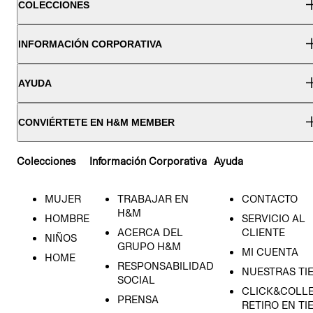
COLECCIONES
INFORMACIÓN CORPORATIVA
AYUDA
CONVIÉRTETE EN H&M MEMBER
Colecciones
Información Corporativa
Ayuda
MUJER
TRABAJAR EN
CONTACTO
H&M
HOMBRE
SERVICIO AL
ACERCA DEL
CLIENTE
NIÑOS
GRUPO H&M
MI CUENTA
HOME
RESPONSABILIDAD
NUESTRAS TI
SOCIAL
CLICK&COLLE
PRENSA
RETIRO EN TI