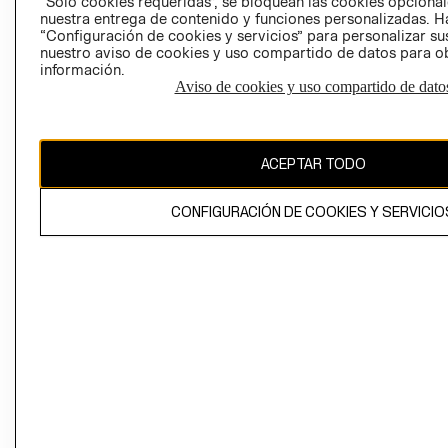
“Solo cookies requeridas”, se bloquean las cookies opcionale
Perú (S/)
nuestra entrega de contenido y funciones personalizadas. H
“Configuración de cookies y servicios” para personalizar sus
CAMBIAR REGIÓN
nuestro aviso de cookies y uso compartido de datos para 
información.
Aviso de cookies y uso compartido de dato
El contenido de esta página web está protegido por copyright y es
propiedad de H&M Hennes & Mauritz AB
ACEPTAR TODO
CONFIGURACIÓN DE COOKIES Y SERVICIO