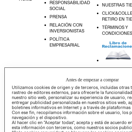
RESPONSABILIDAD
NUESTRAS TI
SOCIAL
CLICK&COLLE
PRENSA
RETIRO EN TI
RELACIÓN CON
TÉRMINOS Y
INVERSIONISTAS
CONDICIONE
POLÍTICA
EMPRESARIAL
AVISO DE
PRIVACIDAD
Antes de empezar a comprar
Utilizamos cookies de origen y de terceros, incluidas otras 
GIFT CARD
rastreo de editores externos, para ofrecerle la funcionalid
AVISO DE COO
nuestro sitio web, personalizar su experiencia de usuario, rea
entregar publicidad personalizada en nuestros sitios web, a
boletines informativos en Internet y a través de plataformas
Con ese fin, recopilamos información sobre el usuario, los 
navegación y el dispositivo.
Al hacer clic en “Aceptar todas”, acepta y está de acuerdo
esta información con terceros, como nuestros socios publicit