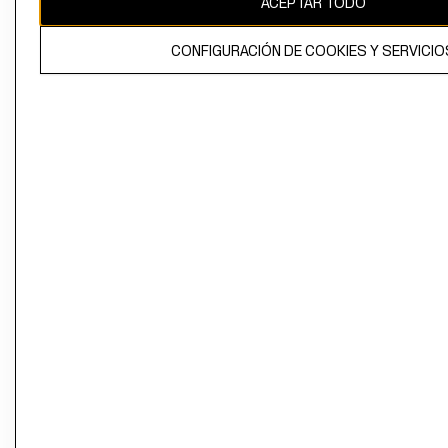
ACEPTAR TODO
CONFIGURACIÓN DE COOKIES Y SERVICIO
El contenido de esta página web está protegido por copyright y es
propiedad de H&M Hennes & Mauritz AB