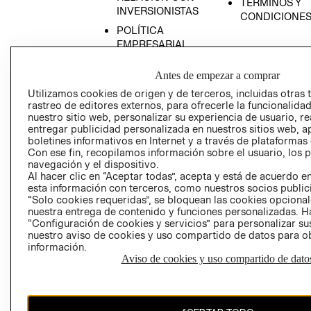
TÉRMINOS Y
INVERSIONISTAS
CONDICIONE
POLÍTICA
EMPRESARIAL
Antes de empezar a comprar
Utilizamos cookies de origen y de terceros, incluidas otras 
rastreo de editores externos, para ofrecerle la funcionalid
AVISO DE
nuestro sitio web, personalizar su experiencia de usuario, rea
PRIVACIDAD
entregar publicidad personalizada en nuestros sitios web, a
boletines informativos en Internet y a través de plataformas
GIFT CARD
Con ese fin, recopilamos información sobre el usuario, los 
AVISO DE COO
navegación y el dispositivo.
Al hacer clic en “Aceptar todas”, acepta y está de acuerdo
esta información con terceros, como nuestros socios publicit
“Solo cookies requeridas”, se bloquean las cookies opcionale
nuestra entrega de contenido y funciones personalizadas. H
“Configuración de cookies y servicios” para personalizar sus
nuestro aviso de cookies y uso compartido de datos para 
información.
Aviso de cookies y uso compartido de dato
Perú (S/)
CAMBIAR REGIÓN