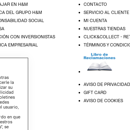
AJAR EN H&M
CONTACTO
CA DEL GRUPO H&M
SERVICIO AL CLIENTE
ONSABILIDAD SOCIAL
MI CUENTA
SA
NUESTRAS TIENDAS
IÓN CON INVERSIONISTAS
CLICK&COLLECT - RE
ICA EMPRESARIAL
TÉRMINOS Y CONDICI
otras
cerle la
AVISO DE PRIVACIDA
izar su
blicidad
GIFT CARD
oletines
AVISO DE COOKIES
redes
l usuario,
erdo en que
estros
”, se