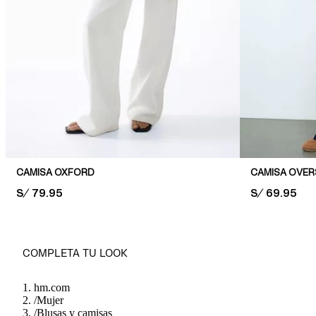
CAMISA OXFORD
CAMISA OVERS
PRICE:
S/ 79.95
PRICE:
S/ 69.95
COMPLETA TU LOOK
hm.com
/
Mujer
/
Blusas y camisas