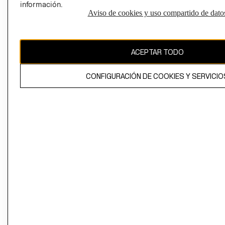
información.
Aviso de cookies y uso compartido de dato
El contenido de esta página web está protegido por copyright y es
propiedad de H&M Hennes & Mauritz AB
ACEPTAR TODO
CONFIGURACIÓN DE COOKIES Y SERVICIO