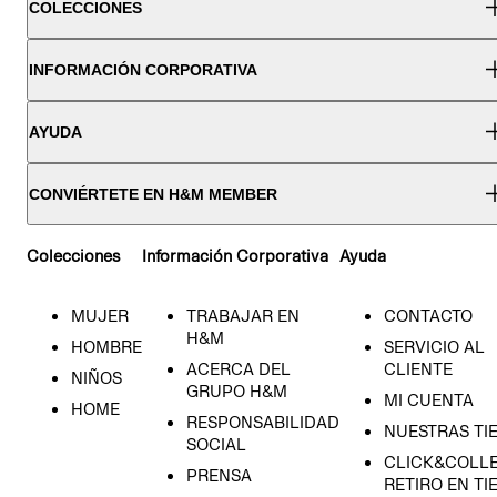
COLECCIONES
INFORMACIÓN CORPORATIVA
AYUDA
CONVIÉRTETE EN H&M MEMBER
Colecciones
Información Corporativa
Ayuda
MUJER
TRABAJAR EN
CONTACTO
H&M
HOMBRE
SERVICIO AL
ACERCA DEL
CLIENTE
NIÑOS
GRUPO H&M
MI CUENTA
HOME
RESPONSABILIDAD
NUESTRAS TI
SOCIAL
CLICK&COLLE
PRENSA
RETIRO EN TI