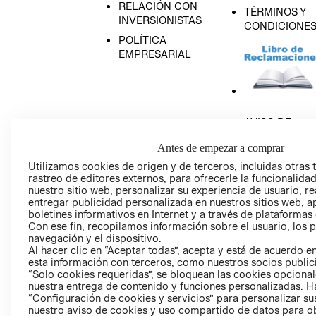
RELACIÓN CON
TÉRMINOS Y
INVERSIONISTAS
CONDICIONE
POLÍTICA
EMPRESARIAL
AVISO DE
PRIVACIDAD
Antes de empezar a comprar
GIFT CARD
Utilizamos cookies de origen y de terceros, incluidas otras 
AVISO DE COO
rastreo de editores externos, para ofrecerle la funcionalid
nuestro sitio web, personalizar su experiencia de usuario, rea
entregar publicidad personalizada en nuestros sitios web, a
boletines informativos en Internet y a través de plataformas
Con ese fin, recopilamos información sobre el usuario, los 
navegación y el dispositivo.
Al hacer clic en “Aceptar todas”, acepta y está de acuerdo
esta información con terceros, como nuestros socios publicit
Perú (S/)
“Solo cookies requeridas”, se bloquean las cookies opcionale
nuestra entrega de contenido y funciones personalizadas. H
“Configuración de cookies y servicios” para personalizar sus
CAMBIAR REGIÓN
nuestro aviso de cookies y uso compartido de datos para 