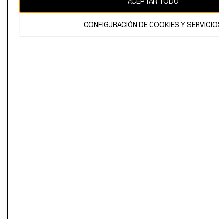
ACEPTAR TODO
CONFIGURACIÓN DE COOKIES Y SERVICIO
El contenido de esta página web está protegido por copyright y es
propiedad de H&M Hennes & Mauritz AB