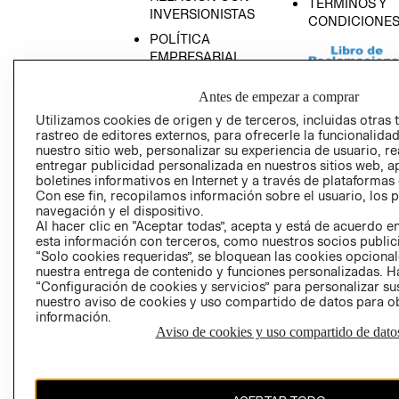
TÉRMINOS Y
INVERSIONISTAS
CONDICIONE
POLÍTICA
EMPRESARIAL
Antes de empezar a comprar
Utilizamos cookies de origen y de terceros, incluidas otras 
rastreo de editores externos, para ofrecerle la funcionalid
AVISO DE
nuestro sitio web, personalizar su experiencia de usuario, rea
PRIVACIDAD
entregar publicidad personalizada en nuestros sitios web, a
boletines informativos en Internet y a través de plataformas
GIFT CARD
Con ese fin, recopilamos información sobre el usuario, los 
AVISO DE COO
navegación y el dispositivo.
Al hacer clic en “Aceptar todas”, acepta y está de acuerdo
esta información con terceros, como nuestros socios publicit
“Solo cookies requeridas”, se bloquean las cookies opcionale
nuestra entrega de contenido y funciones personalizadas. H
“Configuración de cookies y servicios” para personalizar sus
nuestro aviso de cookies y uso compartido de datos para 
información.
Aviso de cookies y uso compartido de dato
Perú (S/)
CAMBIAR REGIÓN