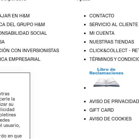
AJAR EN H&M
CONTACTO
CA DEL GRUPO H&M
SERVICIO AL CLIENTE
ONSABILIDAD SOCIAL
MI CUENTA
SA
NUESTRAS TIENDAS
IÓN CON INVERSIONISTAS
CLICK&COLLECT - RE
ICA EMPRESARIAL
TÉRMINOS Y CONDICI
otras
cerle la
AVISO DE PRIVACIDA
izar su
blicidad
GIFT CARD
oletines
AVISO DE COOKIES
redes
l usuario,
erdo en que