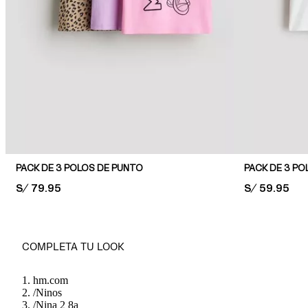
PACK DE 3 POLOS DE PUNTO
PACK DE 3 PO
PRICE:
S/ 79.95
PRICE:
S/ 59.95
COMPLETA TU LOOK
hm.com
/
Ninos
/
Nina 2 8a