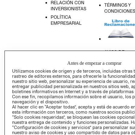
RELACIÓN CON
TÉRMINOS Y
INVERSIONISTAS
CONDICIONE
POLÍTICA
EMPRESARIAL
AVISO DE
PRIVACIDAD
Antes de empezar a comprar
GIFT CARD
Utilizamos cookies de origen y de terceros, incluidas otras 
AVISO DE COO
rastreo de editores externos, para ofrecerle la funcionalid
nuestro sitio web, personalizar su experiencia de usuario, rea
entregar publicidad personalizada en nuestros sitios web, a
boletines informativos en Internet y a través de plataformas
Con ese fin, recopilamos información sobre el usuario, los 
navegación y el dispositivo.
Al hacer clic en “Aceptar todas”, acepta y está de acuerdo
esta información con terceros, como nuestros socios publicit
Perú (S/)
“Solo cookies requeridas”, se bloquean las cookies opcionale
nuestra entrega de contenido y funciones personalizadas. H
“Configuración de cookies y servicios” para personalizar sus
CAMBIAR REGIÓN
nuestro aviso de cookies y uso compartido de datos para 