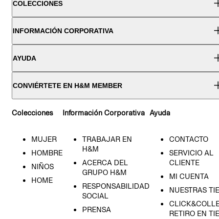
COLECCIONES
INFORMACIÓN CORPORATIVA
AYUDA
CONVIÉRTETE EN H&M MEMBER
Colecciones
Información Corporativa
Ayuda
MUJER
TRABAJAR EN
CONTACTO
H&M
HOMBRE
SERVICIO AL
ACERCA DEL
CLIENTE
NIÑOS
GRUPO H&M
MI CUENTA
HOME
RESPONSABILIDAD
NUESTRAS TI
SOCIAL
CLICK&COLLE
PRENSA
RETIRO EN TI