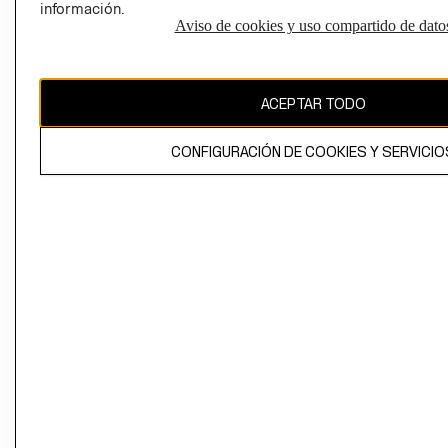
información.
Aviso de cookies y uso compartido de dato
El contenido de esta página web está protegido por copyright y es
propiedad de H&M Hennes & Mauritz AB
ACEPTAR TODO
CONFIGURACIÓN DE COOKIES Y SERVICIO