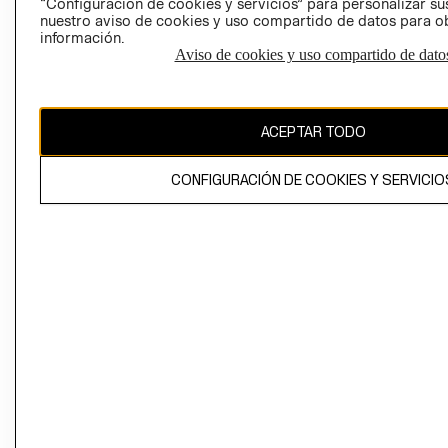
“Configuración de cookies y servicios” para personalizar sus
CAMBIAR REGIÓN
nuestro aviso de cookies y uso compartido de datos para 
información.
Aviso de cookies y uso compartido de dato
El contenido de esta página web está protegido por copyright y es
propiedad de H&M Hennes & Mauritz AB
ACEPTAR TODO
CONFIGURACIÓN DE COOKIES Y SERVICIO