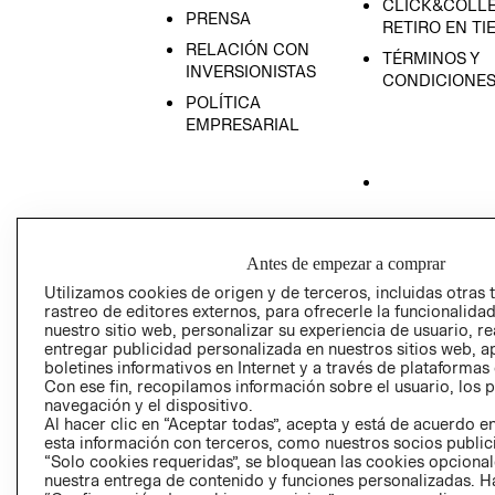
CLICK&COLLE
PRENSA
RETIRO EN TI
RELACIÓN CON
TÉRMINOS Y
INVERSIONISTAS
CONDICIONE
POLÍTICA
EMPRESARIAL
AVISO DE
PRIVACIDAD
Antes de empezar a comprar
GIFT CARD
Utilizamos cookies de origen y de terceros, incluidas otras 
rastreo de editores externos, para ofrecerle la funcionalid
AVISO DE COO
nuestro sitio web, personalizar su experiencia de usuario, rea
entregar publicidad personalizada en nuestros sitios web, a
boletines informativos en Internet y a través de plataformas
Con ese fin, recopilamos información sobre el usuario, los 
navegación y el dispositivo.
Al hacer clic en “Aceptar todas”, acepta y está de acuerdo
esta información con terceros, como nuestros socios publicit
“Solo cookies requeridas”, se bloquean las cookies opcionale
Perú (S/)
nuestra entrega de contenido y funciones personalizadas. H