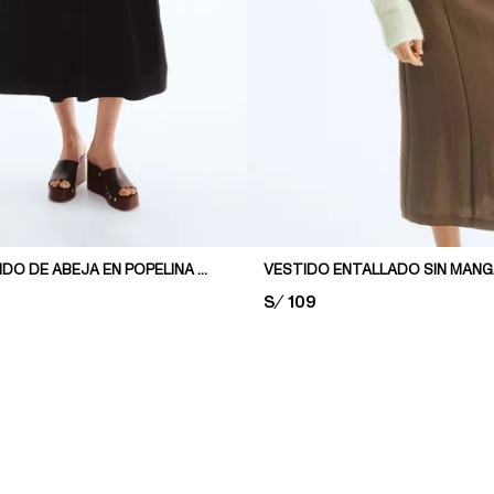
VESTIDO EN NIDO DE ABEJA EN POPELINA DE ALGODÓN
VESTIDO ENTALLADO SIN MAN
PRICE:
S/ 109