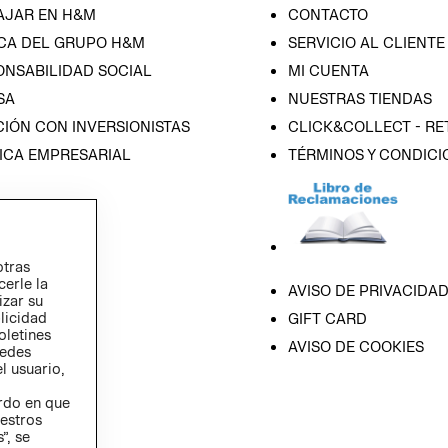
AJAR EN H&M
CONTACTO
CA DEL GRUPO H&M
SERVICIO AL CLIENTE
ONSABILIDAD SOCIAL
MI CUENTA
SA
NUESTRAS TIENDAS
IÓN CON INVERSIONISTAS
CLICK&COLLECT - RE
ICA EMPRESARIAL
TÉRMINOS Y CONDICI
otras
cerle la
AVISO DE PRIVACIDA
izar su
blicidad
GIFT CARD
oletines
AVISO DE COOKIES
redes
l usuario,
erdo en que
estros
”, se