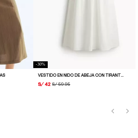
-
30
%
GAS
VESTIDO EN NIDO DE ABEJA CON TIRANTES DE LAZO
PRICE:
S/ 42
ORIGINAL PRICE:
S/ 59.95