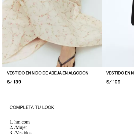
VESTIDO EN NIDO DE ABEJA EN ALGODÓN
PRICE:
S/ 139
PRICE:
S/ 109
COMPLETA TU LOOK
hm.com
/
Mujer
/
Vestidos