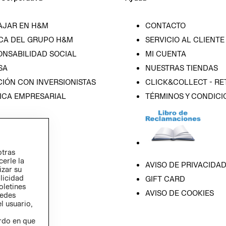
AJAR EN H&M
CONTACTO
CA DEL GRUPO H&M
SERVICIO AL CLIENTE
ONSABILIDAD SOCIAL
MI CUENTA
SA
NUESTRAS TIENDAS
IÓN CON INVERSIONISTAS
CLICK&COLLECT - RE
ICA EMPRESARIAL
TÉRMINOS Y CONDICI
otras
cerle la
AVISO DE PRIVACIDA
izar su
blicidad
GIFT CARD
oletines
AVISO DE COOKIES
redes
l usuario,
erdo en que