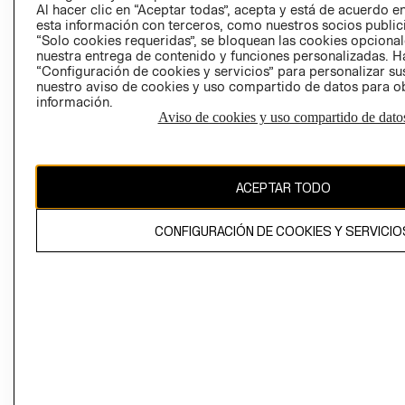
Al hacer clic en “Aceptar todas”, acepta y está de acuerdo
esta información con terceros, como nuestros socios publicit
“Solo cookies requeridas”, se bloquean las cookies opcionale
nuestra entrega de contenido y funciones personalizadas. H
Perú (S/)
“Configuración de cookies y servicios” para personalizar sus
nuestro aviso de cookies y uso compartido de datos para 
CAMBIAR REGIÓN
información.
Aviso de cookies y uso compartido de dato
El contenido de esta página web está protegido por copyright y es
ACEPTAR TODO
propiedad de H&M Hennes & Mauritz AB
CONFIGURACIÓN DE COOKIES Y SERVICIO