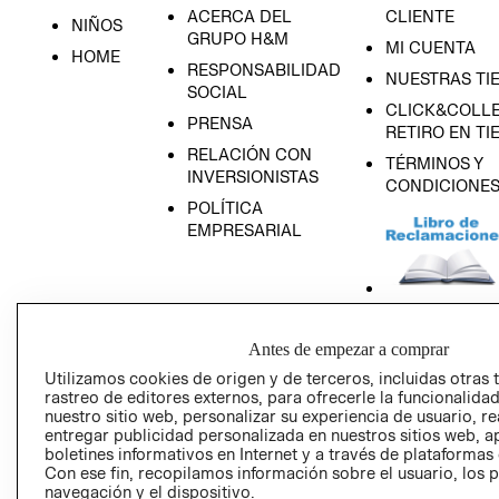
ACERCA DEL
CLIENTE
NIÑOS
GRUPO H&M
MI CUENTA
HOME
RESPONSABILIDAD
NUESTRAS TI
SOCIAL
CLICK&COLLE
PRENSA
RETIRO EN TI
RELACIÓN CON
TÉRMINOS Y
INVERSIONISTAS
CONDICIONE
POLÍTICA
EMPRESARIAL
AVISO DE
Antes de empezar a comprar
PRIVACIDAD
Utilizamos cookies de origen y de terceros, incluidas otras 
GIFT CARD
rastreo de editores externos, para ofrecerle la funcionalid
nuestro sitio web, personalizar su experiencia de usuario, rea
AVISO DE COO
entregar publicidad personalizada en nuestros sitios web, a
boletines informativos en Internet y a través de plataformas
Con ese fin, recopilamos información sobre el usuario, los 
navegación y el dispositivo.