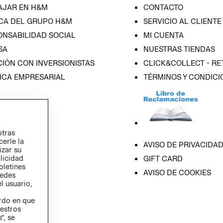
AJAR EN H&M
CONTACTO
CA DEL GRUPO H&M
SERVICIO AL CLIENTE
ONSABILIDAD SOCIAL
MI CUENTA
SA
NUESTRAS TIENDAS
IÓN CON INVERSIONISTAS
CLICK&COLLECT - RE
ICA EMPRESARIAL
TÉRMINOS Y CONDICI
otras
cerle la
AVISO DE PRIVACIDA
izar su
blicidad
GIFT CARD
oletines
AVISO DE COOKIES
redes
l usuario,
erdo en que
estros
”, se