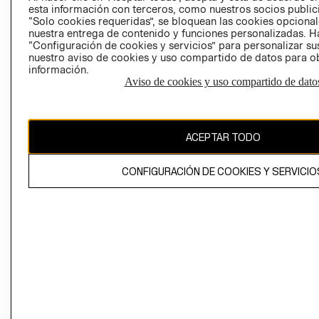
esta información con terceros, como nuestros socios publicit
“Solo cookies requeridas”, se bloquean las cookies opcionale
nuestra entrega de contenido y funciones personalizadas. H
Perú (S/)
“Configuración de cookies y servicios” para personalizar sus
nuestro aviso de cookies y uso compartido de datos para 
CAMBIAR REGIÓN
información.
Aviso de cookies y uso compartido de dato
El contenido de esta página web está protegido por copyright y es
ACEPTAR TODO
propiedad de H&M Hennes & Mauritz AB
CONFIGURACIÓN DE COOKIES Y SERVICIO