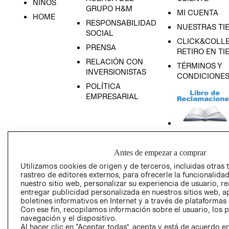
NIÑOS
GRUPO H&M
MI CUENTA
HOME
RESPONSABILIDAD
NUESTRAS TI
SOCIAL
CLICK&COLLE
PRENSA
RETIRO EN TI
RELACIÓN CON
TÉRMINOS Y
INVERSIONISTAS
CONDICIONE
POLÍTICA
EMPRESARIAL
AVISO DE
Antes de empezar a comprar
PRIVACIDAD
Utilizamos cookies de origen y de terceros, incluidas otras 
GIFT CARD
rastreo de editores externos, para ofrecerle la funcionalid
nuestro sitio web, personalizar su experiencia de usuario, rea
AVISO DE COO
entregar publicidad personalizada en nuestros sitios web, a
boletines informativos en Internet y a través de plataformas
Con ese fin, recopilamos información sobre el usuario, los 
navegación y el dispositivo.
Al hacer clic en “Aceptar todas”, acepta y está de acuerdo