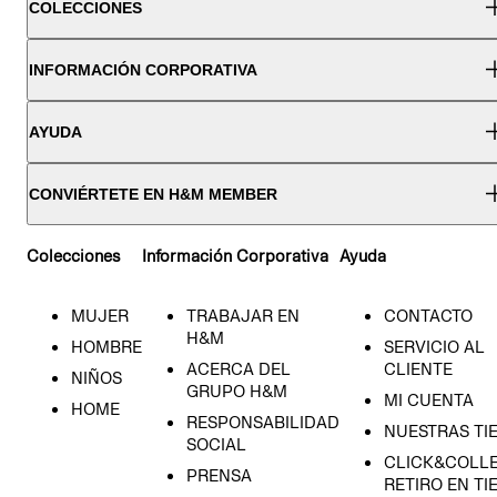
COLECCIONES
INFORMACIÓN CORPORATIVA
AYUDA
CONVIÉRTETE EN H&M MEMBER
Colecciones
Información Corporativa
Ayuda
MUJER
TRABAJAR EN
CONTACTO
H&M
HOMBRE
SERVICIO AL
ACERCA DEL
CLIENTE
NIÑOS
GRUPO H&M
MI CUENTA
HOME
RESPONSABILIDAD
NUESTRAS TI
SOCIAL
CLICK&COLLE
PRENSA
RETIRO EN TI