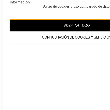
información.
Aviso de cookies y uso compartido de dato
El contenido de esta página web está protegido por copyright y es
propiedad de H&M Hennes & Mauritz AB
ACEPTAR TODO
CONFIGURACIÓN DE COOKIES Y SERVICIO