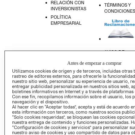
RELACIÓN CON
TÉRMINOS Y
INVERSIONISTAS
CONDICIONE
POLÍTICA
EMPRESARIAL
AVISO DE
PRIVACIDAD
Antes de empezar a comprar
GIFT CARD
Utilizamos cookies de origen y de terceros, incluidas otras 
AVISO DE COO
rastreo de editores externos, para ofrecerle la funcionalid
nuestro sitio web, personalizar su experiencia de usuario, rea
entregar publicidad personalizada en nuestros sitios web, a
boletines informativos en Internet y a través de plataformas
Con ese fin, recopilamos información sobre el usuario, los 
navegación y el dispositivo.
Al hacer clic en “Aceptar todas”, acepta y está de acuerdo
esta información con terceros, como nuestros socios publicit
Perú (S/)
“Solo cookies requeridas”, se bloquean las cookies opcionale
nuestra entrega de contenido y funciones personalizadas. H
“Configuración de cookies y servicios” para personalizar sus
CAMBIAR REGIÓN
nuestro aviso de cookies y uso compartido de datos para 